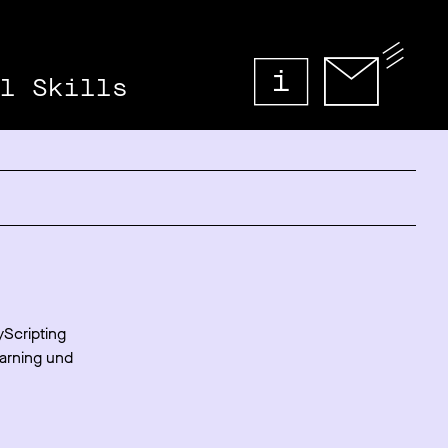
l Skills
yScripting
earning und