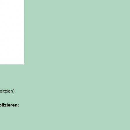
eitplan)
lizieren: